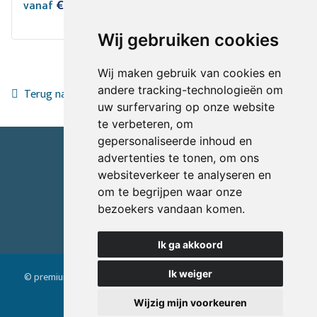
€ 3,09
meer info
vanaf
/m²
Wij gebruiken cookies
Wij maken gebruik van cookies en
andere tracking-technologieën om
Terug naar het overzicht
uw surfervaring op onze website
te verbeteren, om
gepersonaliseerde inhoud en
+32 (0)51 69 84 11
advertenties te tonen, om ons
websiteverkeer te analyseren en
info@premium-tapijten.be
om te begrijpen waar onze
Bericht via website
bezoekers vandaan komen.
Offerte aanvragen
Ik ga akkoord
Ik weiger
© premium tapijten devisscher 2026
Algemene voorwaarden
Privacy policy
Sitemap
Login
Wijzig mijn voorkeuren